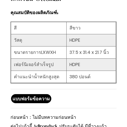
คุณสมบัติของผลิตภัณฑ์:
สี
สีขาว
วัสดุ
HDPE
ขนาดรายการLXWXH
37.5 x
31.4
x
21.7
นิ้ว
เฟอร์นิเจอร์สำเร็จรูป
HDPE
คำแนะนำน้ำหนักสูงสุด
380 ปอนด์
แบบฟอร์มข้อความ
ก่อนหน้า：
ไม่มีบทความก่อนหน้า
ต่อไป:
เก้าอี้ Adirondack ปรับระดับได้ มีที่วางแก้ว